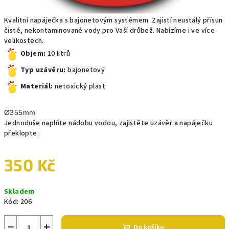
Kvalitní napáječka s bajonetovým systémem. Zajistí neustálý přísun
čisté, nekontaminované vody pro Vaší drůbež. Nabízíme i ve více
velikostech.
Objem:
10 litrů
Typ uzávěru:
bajonetový
Materiál:
netoxický plast
Ø355mm
Jednoduše naplňte nádobu vodou, zajistěte uzávěr a napáječku
překlopte.
350 Kč
Měrná
Skladem
cena:
Kód:
206
−
+
Do košíku