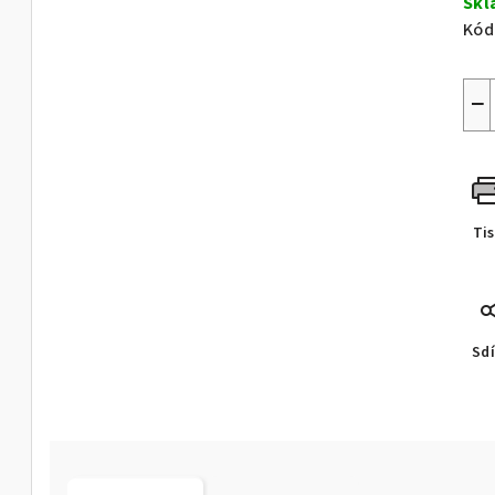
Skl
Kód
−
Ti
Sdí