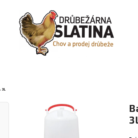
 3L
B
3