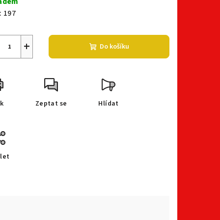
adem
:
197
+
Do košíku
sk
Zeptat se
Hlídat
let