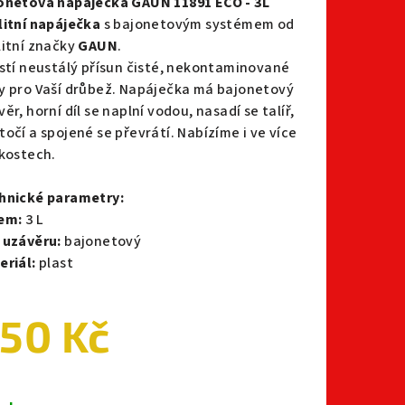
onetová napáječka GAUN 11891 ECO - 3L
litní napáječka
s bajonetovým systémem od
litní značky
GAUN
.
istí neustálý přísun čisté, nekontaminované
y pro Vaší drůbež. Napáječka má bajonetový
ěr, horní díl se naplní vodou, nasadí se talíř,
točí a spojené se převrátí. Nabízíme i ve více
ikostech.
hnické parametry:
em:
3 L
 uzávěru:
bajonetový
eriál:
plast
50 Kč
ná
a: