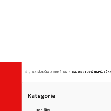
Přejít
na
obsah
/
NAPÁJEČKY A KRMÍTKA
/
BAJONETOVÁ NAPÁJEČKA
DOMŮ
P
o
Kategorie
Přeskočit
kategorie
s
Doplňky