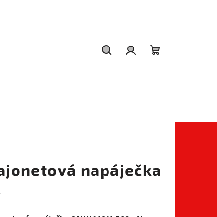
Hledat
Přihlášení
Nákupní
košík
ajonetová napáječka
l