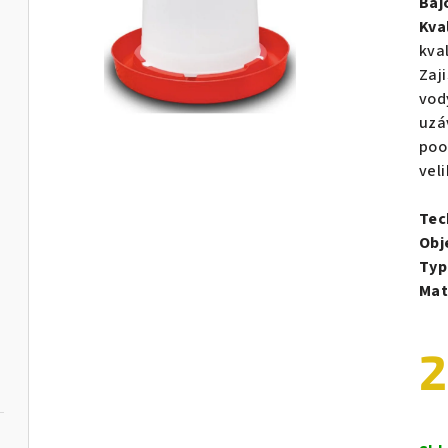
Baj
Kva
kva
Zaj
vod
uzáv
poo
vel
Tec
Obj
Typ
Mat
2
Měr
cen