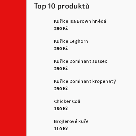
Top 10 produktů
Kuřice Isa Brown hnědá
290 Kč
Kuřice Leghorn
290 Kč
Kuřice Dominant sussex
290 Kč
Kuřice Dominant kropenatý
290 Kč
ChickenColi
180 Kč
Brojlerové kuře
110 Kč