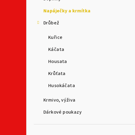
t
Napáječky a krmítka
r
Drůbež
a
n
Kuřice
n
Káčata
í
Housata
p
Krůťata
a
Husokáčata
n
Krmivo, výživa
e
Dárkové poukazy
l