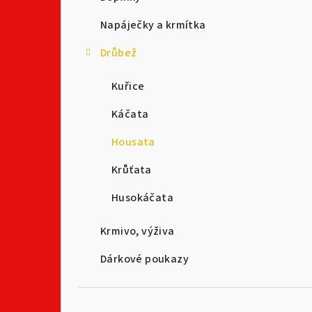
t
Napáječky a krmítka
r
Drůbež
a
n
Kuřice
n
Káčata
í
Housata
p
Krůťata
a
Husokáčata
n
Krmivo, výživa
e
Dárkové poukazy
l