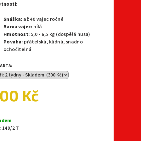
stnosti:
Snáška:
až 40 vajec ročně
Barva vajec:
bílá
Hmotnost:
5,0 - 6,5 kg (dospělá husa)
Povaha:
přátelská, klidná, snadno
ochočitelná
IANTA:
00 Kč
ná
a:
adem
:
149/2 T