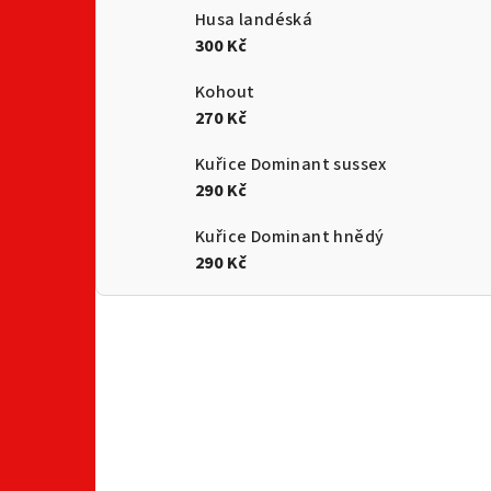
Husa landéská
300 Kč
Kohout
270 Kč
Kuřice Dominant sussex
290 Kč
Kuřice Dominant hnědý
290 Kč