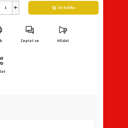
+
Do košíku
sk
Zeptat se
Hlídat
let