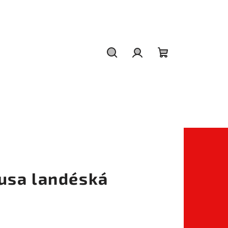
Hledat
Přihlášení
Nákupní
košík
usa landéská