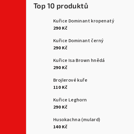
Top 10 produktů
Kuřice Dominant kropenatý
290 Kč
Kuřice Dominant černý
290 Kč
Kuřice Isa Brown hnědá
290 Kč
Brojlerové kuře
110 Kč
Kuřice Leghorn
290 Kč
Husokachna (mulard)
140 Kč