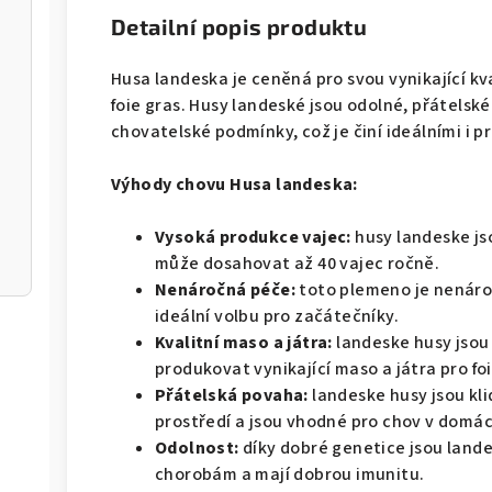
Detailní popis produktu
Husa landeska je ceněná pro svou vynikající kv
foie gras. Husy landeské jsou odolné, přátelsk
chovatelské podmínky, což je činí ideálními i p
Výhody chovu Husa landeska:
Vysoká produkce vajec:
husy landeske j
může dosahovat až 40 vajec ročně.
Nenáročná péče:
toto plemeno je nenároč
ideální volbu pro začátečníky.
Kvalitní maso a játra:
landeske husy jsou
produkovat vynikající maso a játra pro foi
Přátelská povaha:
landeske husy jsou kl
prostředí a jsou vhodné pro chov v domá
Odolnost:
díky dobré genetice jsou land
chorobám a mají dobrou imunitu.