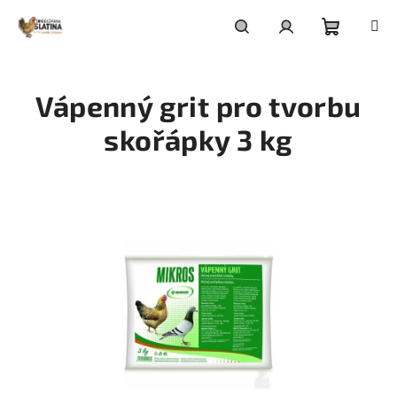
Přejít
na
obsah
Nákupní
Hledat
Přihlášení
Vápenný grit pro tvorbu
košík
skořápky 3 kg