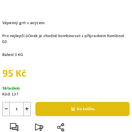
Vápenný grit s anýzem.
Pro nejlepčí účinek je vhodné kombinovat s přípravkem Kombisol
D3
Balení 3 KG
95 Kč
Měrná
Skladem
cena:
Kód:
137
−
+
Do košíku